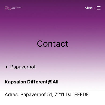
Ga
Menu
naar
Different@all
de
inhoud
Contact
Papaverhof
Kapsalon Different@All
Adres: Papaverhof 51, 7211 DJ EEFDE